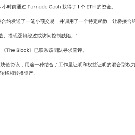
小时前通过 Tornado Cash 获得了 1 个 ETH 的资金。
乎向桥接合约发送了一笔小额交易，并调用了一个特定函数，让桥接
伪造、提现逻辑绕过或访问控制缺陷。”
The Block》已联系该团队寻求置评。
向的区块链协议，用途一种结合了工作量证明和权益证明的混合型权力证
之间转移和转换资产。